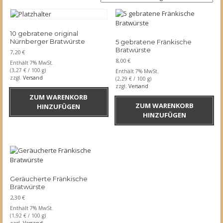
10 gebratene original
Nürnberger Bratwürste
5 gebratene Fränkische
Bratwürste
7,20
€
8,00
€
Enthält 7% MwSt.
(
3,27
€
/ 100 g)
Enthält 7% MwSt.
zzgl.
Versand
(
2,29
€
/ 100 g)
zzgl.
Versand
ZUM WARENKORB
ZUM WARENKORB
HINZUFÜGEN
HINZUFÜGEN
Geräucherte Fränkische
Bratwürste
2,30
€
Enthält 7% MwSt.
(
1,92
€
/ 100 g)