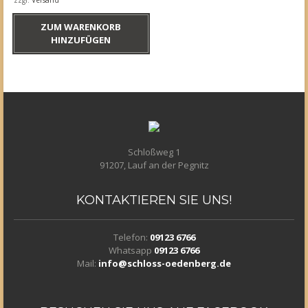
zzgl.
Versand
ZUM WARENKORB
HINZUFÜGEN
Schloßweg 1
91207, Lauf an der Pegnitz
KONTAKTIEREN
SIE UNS!
Telefon:
09123 6766
Whatsapp
09123 6766
Mail:
info@schloss-oedenberg.de