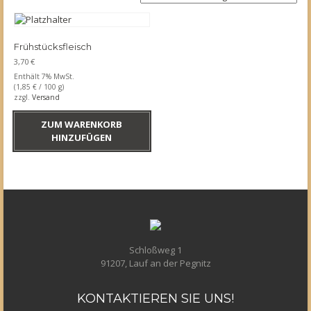
Frühstücksfleisch
3,70
€
Enthält 7% MwSt.
(
1,85
€
/ 100 g)
zzgl.
Versand
ZUM WARENKORB
HINZUFÜGEN
Schloßweg 1
91207, Lauf an der Pegnitz
KONTAKTIEREN
SIE UNS!