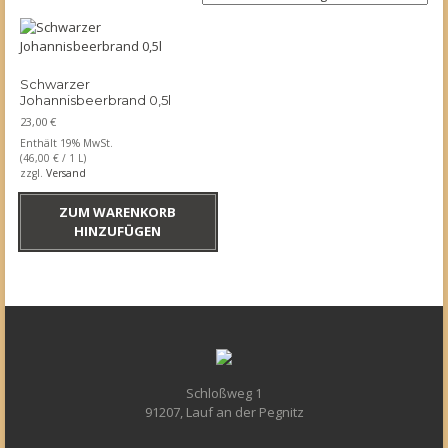
Schwarzer
Johannisbeerbrand 0,5l
23,00
€
Enthält 19% MwSt.
(
46,00
€
/ 1 L)
zzgl.
Versand
ZUM WARENKORB
HINZUFÜGEN
Schloßweg 1
91207, Lauf an der Pegnitz