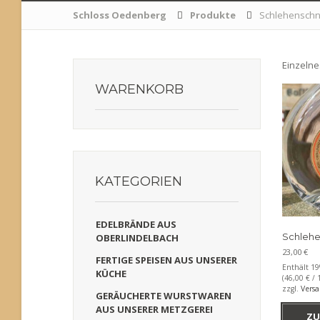
Schloss Oedenberg
Produkte
Schlehensch
Einzelne
WARENKORB
KATEGORIEN
EDELBRÄNDE AUS
Schlehe
OBERLINDELBACH
23,00
€
FERTIGE SPEISEN AUS UNSERER
Enthält 1
KÜCHE
(
46,00
€
/ 1
zzgl.
Vers
GERÄUCHERTE WURSTWAREN
AUS UNSERER METZGEREI
ZU