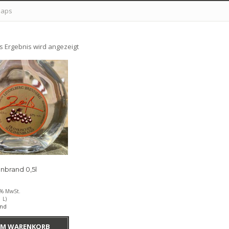
naps
s Ergebnis wird angezeigt
nbrand 0,5l
9% MwSt.
 L)
and
M WARENKORB