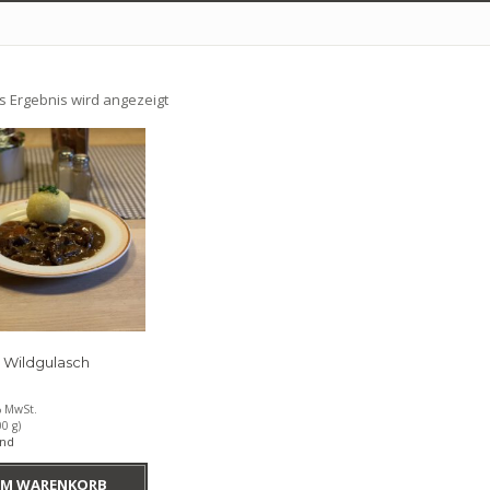
s Ergebnis wird angezeigt
s Wildgulasch
% MwSt.
0 g)
and
M WARENKORB