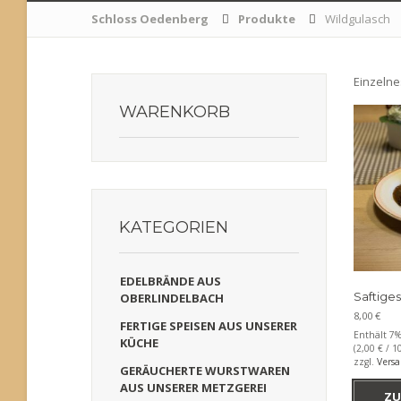
Schloss Oedenberg
Produkte
Wildgulasch
Einzelne
WARENKORB
KATEGORIEN
EDELBRÄNDE AUS
Saftige
OBERLINDELBACH
8,00
€
FERTIGE SPEISEN AUS UNSERER
Enthält 7
KÜCHE
(
2,00
€
/ 10
zzgl.
Vers
GERÄUCHERTE WURSTWAREN
AUS UNSERER METZGEREI
ZU