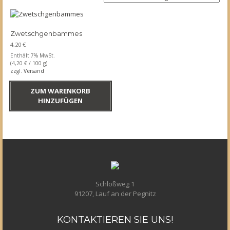
Zwetschgenbammes
4,20
€
Enthält 7% MwSt.
(
4,20
€
/ 100 g)
zzgl.
Versand
ZUM WARENKORB
HINZUFÜGEN
Schloßweg 1
91207, Lauf an der Pegnitz
KONTAKTIEREN
SIE UNS!